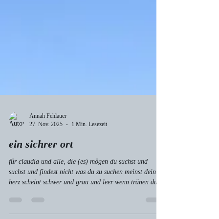
Annah Fehlauer
27. Nov. 2025
1 Min. Lesezeit
ein sichrer ort
für claudia und alle, die (es) mögen du suchst und
suchst und findest nicht was du zu suchen meinst dein
herz scheint schwer und grau und leer wenn tränen du