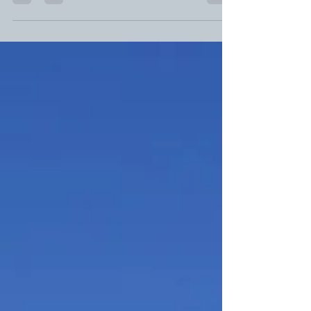
Licht verwandelt sich, der Wandel wandelt mich, so
wandel und verwandel ich das Wandeln in ein:
Wunder(n mich). Bevor das Metrum gänzlich bricht,
brech ich nun ab dies’ Kurzgedicht. zur
Wintersonnenwende, die auf den vierten Advent fällt und
ihn mit Wunderwandel bestäubt