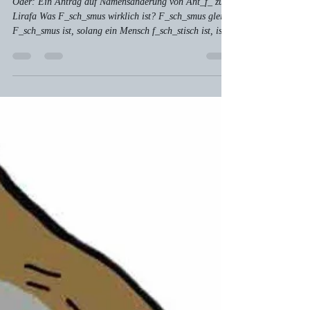
Annah Fehlauer
29. Okt. 2025
2 Min. Lesezeit
Lirum larum larifarum … äh …
lirafa
Oder: Ein Antrag auf Namensänderung von Ant_f_ zu
Lirafa Was F_sch_smus wirklich ist? F_sch_smus gleich
F_sch_smus ist, solang ein Mensch f_sch_stisch ist, ist
F_sch_, wer f_sch_stisch ist. Liebe schwarzvermummte
Meute, ich bin sehr betroffen heute von dem Wahn, den
ich hier sehe, ganz egal, wo ich auch stehe, ganz egal,
wohin ich gehe, euren Hass-Wahn ich erspähe. NZS,
F_sch_s, Aktivisten: Alle wollt ihr sie hart fisten, mit
geballten Fäusten prügeln, euer Hass lässt sich