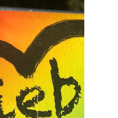
Genießt die Sonne ganz allein. Dabei ist’s froh und gut
gelaunt, Wenngleich manch andrer drüber staunt … Es
hat vergessen, wo es wohnt, Und auch, warum die Arbeit
lohnt. Damit ist’s weit und breit allein, Nicht nur auf
seinem Platz am Stein … Die andern Ameis-Arbeits-
Tier’ Die arbeiten ganz gern wie vier: Sie rennen hin
und rennen her, Sie tragen S