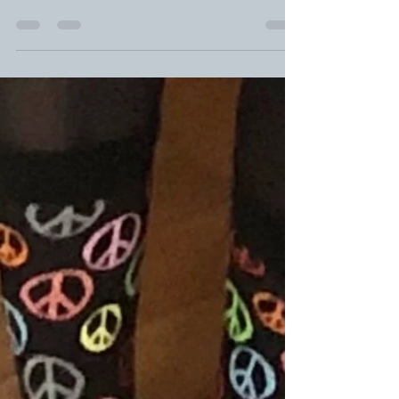
Annah Fehlauer
9. März 2025
2 Min. Lesezeit
Waldorf … nicht Astoria
... ein Schelm, wer dabei ... Es soll tatsächlich
Menschen geben, die Waldorfpädagogik leben. Ja,
wirklich, echt, ich hab gehört das...