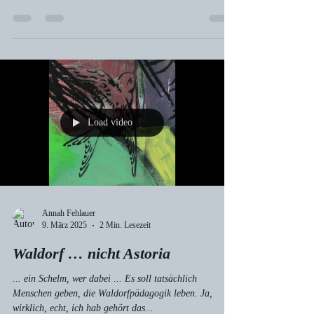
Annah Fehlauer
13. Okt. 2025
1 Min. Lesezeit
Gefährtin Rotkehlchen
Von Deinem Zweig herunter grüßt Du mich zwitschernd
munter, wär ich Dir nicht geheuer, sondern ein
Ungeheuer, wärst Du in weitem Bogen vor mir längst
weggeflogen. Stattdessen singst Du weiter, so jubilierend
heiter, dass ich bei Dir verweile für eine gute Weile, Du
wundervolle Seele, die ich zum Freund mir wähle. Ich
danke Dir aufrichtig, all meine Sorgen nichtig mir
scheinen, wenn Du nah bist, Dein Herz dem meinen nah
ist. Mit Deiner roten Kehle berührst Du meine Seele und
Load video