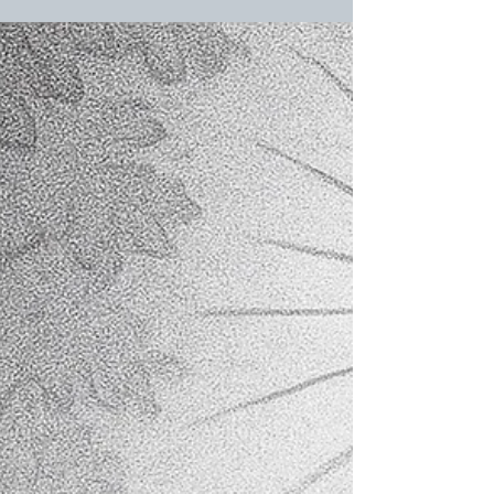
dann weinst ich such und such und finde nicht was ich
zu missen schein mein schmerz wiegt schwer ich fühl
mich leer wenn tränen ich auch wein ein ankerplatz der
fehlt uns noch den suchen wir schon lang ein sichrer
hafen ist es doch ohn‘ den das herz ist bang und doch es
gibt ihn diesen ort der uns