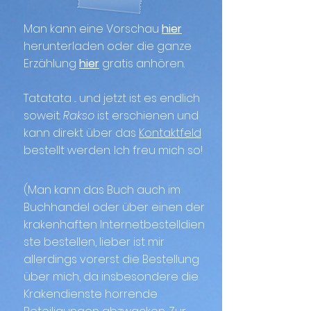
Man kann eine Vorschau
hier
herunterladen oder die ganze
Erzählung
hier
gratis anhören.
Tatatata ... und
jetzt ist es endlich
soweit:
Rakso
ist erschienen und
kann direkt über das
Kontaktfeld
bestellt werden. Ich freu mich so!
(Man kann das Buch auch im
Buchhandel oder über einen der
krakenhaften
Internetbestelldien
ste bestellen, lieber ist mir
allerdings vorerst die Bestellung
über mich, da insbesondere die
Krakendienste horrende