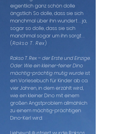
eigentlich ganz schön dolle
ängstlich. So dolle, dass sie sich
manchmal über ihn wundert … ja,
sogar so dolle, dass sie sich
manchmal sogar um ihn sorgt
...
(
Rakso T. Rex
)
Rakso T. Rex – der Erste und Einzige.
Oder: Wie ein kleiner-feiner Dino
mächtig-prächtig mutig wurde
ist
ein Vorlesebuch für Kinder ab ca.
vier Jahren, in dem erzählt wird,
wie ein kleiner Dino mit einem
großen Angstproblem allmählich
zu einem mächtig-prächtigen
Dino-Kerl wird.
Liebevoll illustriert wurde Raksos