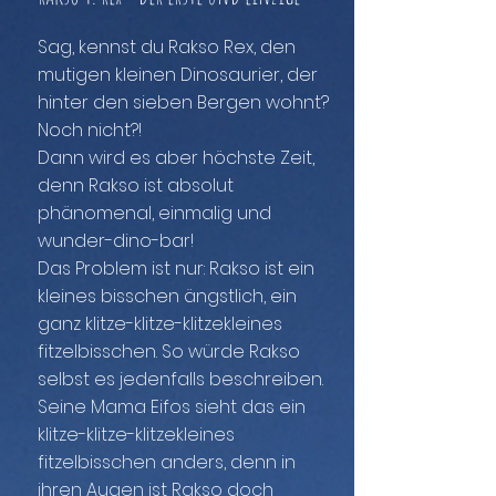
Sag, kennst du Rakso Rex, den
mutigen kleinen Dinosaurier, der
hinter den sieben Bergen wohnt?
Noch nicht?!
Dann wird es aber höchste Zeit,
denn Rakso ist absolut
phänomenal, einmalig und
wunder-dino-bar!
Das Problem ist nur: Rakso ist ein
kleines bisschen ängstlich, ein
ganz klitze-klitze-klitzekleines
fitzelbisschen. So würde Rakso
selbst es jedenfalls beschreiben.
Seine Mama Eifos sieht das ein
klitze-klitze-klitzekleines
fitzelbisschen anders, denn in
ihren Augen ist Rakso doch