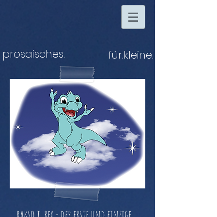
prosaisches
.
für.kleine
.
rakso t. rex - der erste und einzige