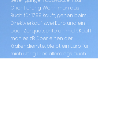
Beteiligungen abzwacken. Zur
Orientierung: Wenn man das
Buch für 17.99 kauft, gehen beim
Direktverkauf zwei Euro und ein
paar Zerquetschte an mich. Kauft
man es z.B. über einen der
Krakendienste, bleibt ein Euro für
mich übrig. Dies allerdings auch
erst dann, wenn der Kaufpreis für
die Illustrationen
wieder
hereingeholt wurde,
wann auch immer das geschafft
sein wird. Der Löwenanteil fließt in
den Druck usw. Wenn du das
Buch kaufen möchtest, dir 17,99
aber zu viel sind, schreib mich an,
dann finden wir eine für beide
Seiten passende Lösung.)