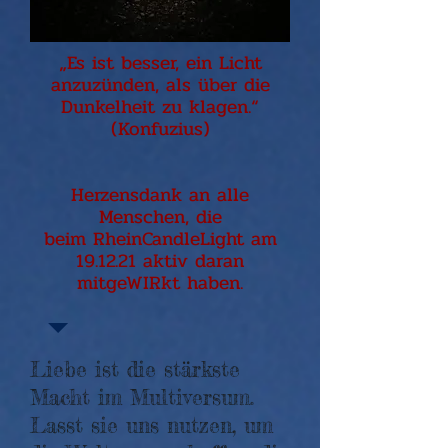
„Es ist besser, ein Licht
anzuzünden, als über die
Dunkelheit zu klagen.“
(Konfuzius)
Herzensdank an alle
Menschen, die
beim
RheinCandleLight am
19.12.21 aktiv daran
mitgeWIRkt haben.
Liebe ist die stärkste
Macht im Multiversum.
Lasst sie uns nutzen, um