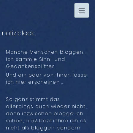
notiz.block.
Manche Menschen bloggen,
ich sammle Sinn- und
Gedankensplitter.
Und ein paar von ihnen lasse
ich hier erscheinen ...
So ganz stimmt das
allerdings auch wieder nicht,
denn inzwischen blogge ich
schon, bloß bezeichne ich es
nicht als bloggen, sondern