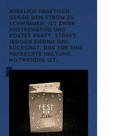
Wirklich praktisch:
Gegen den Strom zu
schwimmen, ist zwar
anstrengend und
kostet Kraft, stärkt
jedoch enorm das
Rückgrat, das für eine
aufrechte Haltung
notwendig ist.