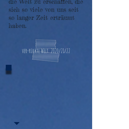
die Welt zu erschaffen, die
sich so viele von uns seit
so langer Zeit erträumt
haben.
ver-rückte
Welt: 2020/21/22