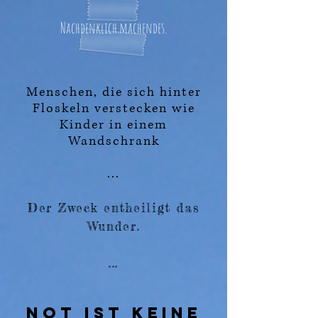
Nachdenklich.machendes.
Menschen, die sich hinter
Floskeln verstecken wie
Kinder in einem
Wandschrank
...
Der Zweck entheiligt das
Wunder.
...
Not ist keine