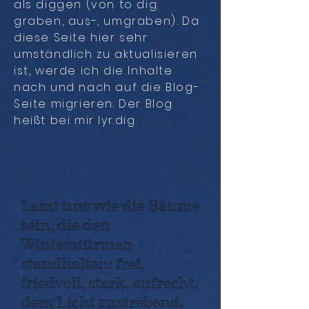
als diggen (von to dig:
graben, aus-, umgraben). Da
diese Seite hier sehr
umständlich zu aktualisieren
ist, werde ich die Inhalte
nach und nach auf die Blog-
Seite migrieren. Der Blog
heißt bei mir
lyr.dig
.
Lasst uns wie die Bäume
sein, die den
Winterstürmen
standhalten: frei,
friedvoll, stark, aufrecht,
dem Licht zustrebend.