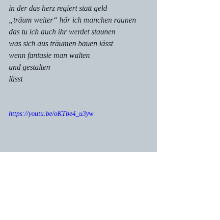
in der das herz regiert statt geld
„träum weiter“ hör ich manchen raunen
das tu ich auch ihr werdet staunen
was sich aus träumen bauen lässt
wenn fantasie man walten
und gestalten
lässt
https://youtu.be/oKTbe4_u3yw