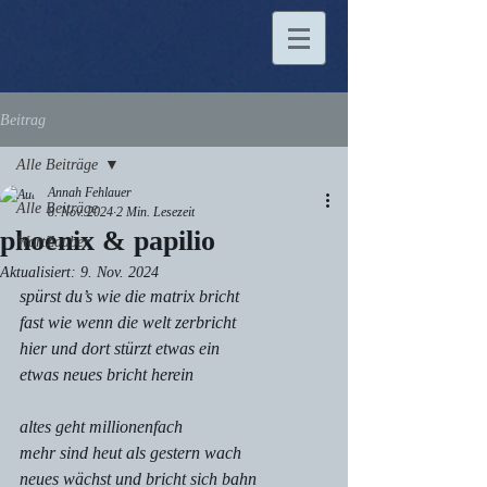
Beitrag
Alle Beiträge
Annah Fehlauer
Alle Beiträge
8. Nov. 2024
2 Min. Lesezeit
phoenix & papilio
WortZauber
Aktualisiert:
9. Nov. 2024
spürst du’s wie die matrix bricht
fast wie wenn die welt zerbricht
hier und dort stürzt etwas ein
etwas neues bricht herein
altes geht millionenfach
mehr sind heut als gestern wach
neues wächst und bricht sich bahn