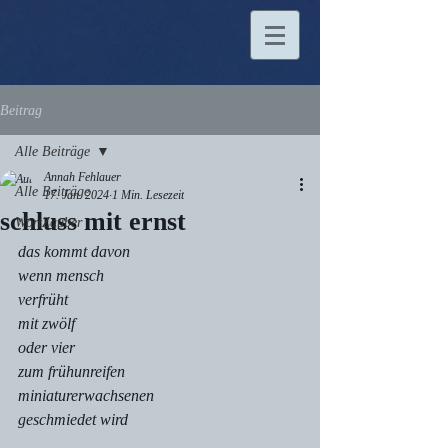
Beitrag
Alle Beiträge
Annah Fehlauer
Alle Beiträge
17. Jan. 2024
1 Min. Lesezeit
schluss mit ernst
WortZauber
das kommt davon
wenn mensch 
verfrüht
mit zwölf
oder vier
zum frühunreifen
miniaturerwachsenen
geschmiedet wird