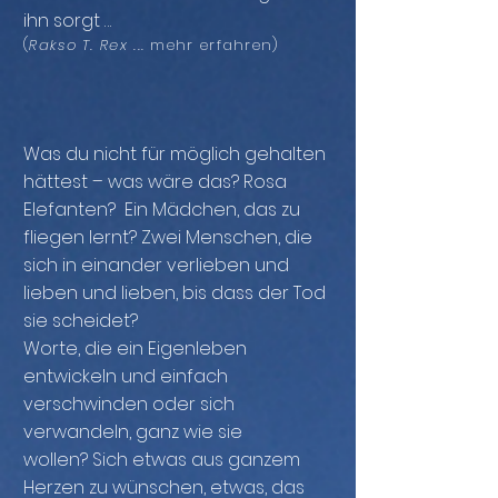
ihn sorgt
...
(
Rakso T. Rex
...
mehr erfahren
)
Was du nicht für möglich gehalten
hättest – was wäre das? Rosa
Elefanten? Ein Mädchen, das zu
fliegen lernt? Zwei Menschen, die
sich in einander verlieben und
lieben und lieben, bis dass der Tod
sie scheidet?
Worte, die ein Eigenleben
entwickeln und einfach
verschwinden oder sich
verwandeln, ganz wie sie
wollen? Sich etwas aus ganzem
Herzen zu wünschen, etwas, das