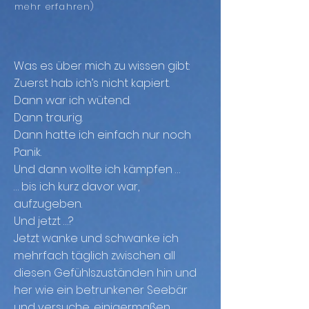
mehr erfahren
)
Was es über mich zu wissen gibt:
Zuerst hab ich’s nicht kapiert.
Dann war ich wütend.
Dann traurig.
Dann hatte ich einfach nur noch
Panik.
Und dann wollte ich kämpfen …
… bis ich kurz davor war,
aufzugeben.
Und jetzt …?
Jetzt wanke und schwanke ich
mehrfach täglich zwischen all
diesen Gefühlszuständen hin und
her wie ein betrunkener Seebär
und versuche, einigermaßen