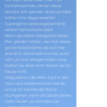
fünfzehneinhalb Jahren diese
absolut anti-geniale, abstruse Idee
hatten: ihre degenerierten
Supergene weiterzugeben. Eine
wirklich fantastische Idee!
Wenn sie dabei wenigstens einen
Plan gehabt hätten, wie man diese
ganze Katastrophe, die sich hier
anbahnt, abwenden könnte, dann
wär’s ja noch einigermaßen okay.
Hatten sie aber nicht. Haben sie bis
heute nicht.
Völlig planlos die Alten. Kopf in den
Sand und weitermachen wie eh
und je. Ich könnte die Wand
hochgehen, wenn ich daran denke.
Oder heulen, je nachdem an