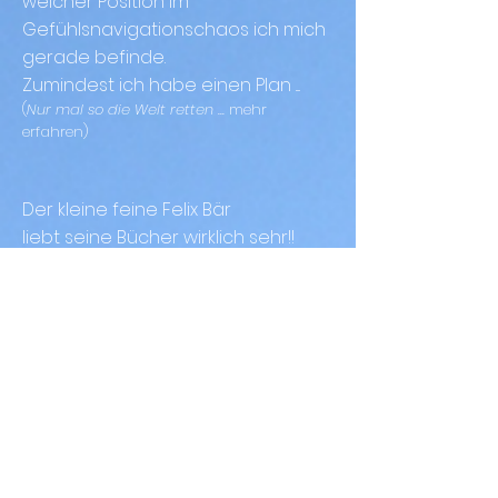
welcher Position im
Gefühlsnavigationschaos ich mich
gerade befinde.
Zumindest ich habe einen Plan ....
(
Nur mal so die Welt retten
... mehr
erfahren
)
Der kleine feine Felix Bär
liebt seine Bücher wirklich sehr!!
Ob dick, ob dünn, ob klein, ob groß:
in jedem Buch ist so viel los!
Da gibt es Tiere, Menschen, Meer –
vor allem Buntes liebt der Bär.
...
(
Felix Bär liebt Bücher
...
mehr erfahren
)