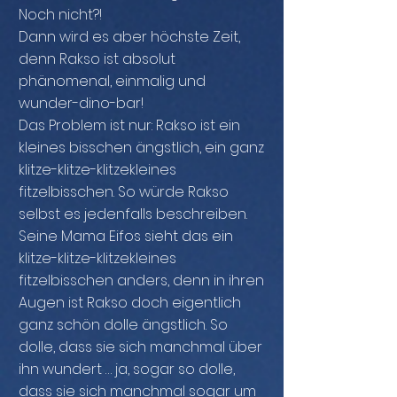
Noch nicht?!
Dann wird es aber höchste Zeit,
denn Rakso ist absolut
phänomenal, einmalig und
wunder-dino-bar!
Das Problem ist nur: Rakso ist ein
kleines bisschen ängstlich, ein ganz
klitze-klitze-klitzekleines
fitzelbisschen. So würde Rakso
selbst es jedenfalls beschreiben.
Seine Mama Eifos sieht das ein
klitze-klitze-klitzekleines
fitzelbisschen anders, denn in ihren
Augen ist Rakso doch eigentlich
ganz schön dolle ängstlich. So
dolle, dass sie sich manchmal über
ihn wundert … ja, sogar so dolle,
dass sie sich manchmal sogar um