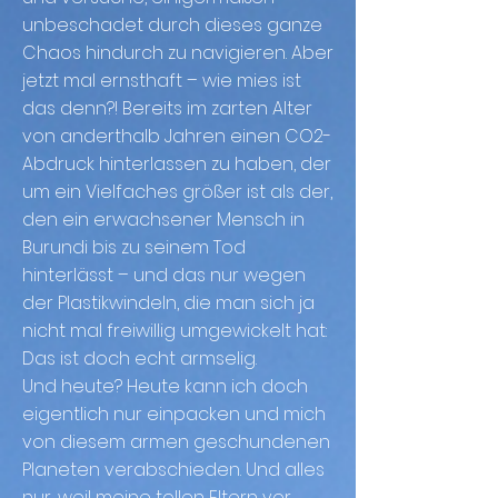
unbeschadet durch dieses ganze
Chaos hindurch zu navigieren. Aber
jetzt mal ernsthaft – wie mies ist
das denn?! Bereits im zarten Alter
von anderthalb Jahren einen CO2-
Abdruck hinterlassen zu haben, der
um ein Vielfaches größer ist als der,
den ein erwachsener Mensch in
Burundi bis zu seinem Tod
hinterlässt – und das nur wegen
der Plastikwindeln, die man sich ja
nicht mal freiwillig umgewickelt hat:
Das ist doch echt armselig.
Und heute? Heute kann ich doch
eigentlich nur einpacken und mich
von diesem armen geschundenen
Planeten verabschieden. Und alles
nur, weil meine tollen Eltern vor