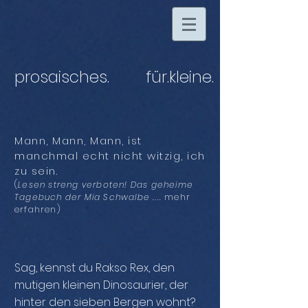
prosaisches.
für.kleine
.
Mann, Mann, Mann, ist
manchmal echt nicht
witzig
, ich
zu sein.
(
Lesen streng verboten! Das geheime
Tagebuch der Mia Schwalbe
.
...
mehr
erfahren
)
Sag, kennst du Rakso Rex, den
mutigen kleinen Dinosaurier, der
hinter den sieben Bergen wohnt?