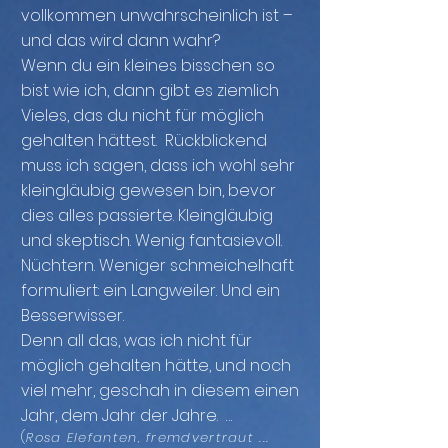
vollkommen unwahrscheinlich ist –
und das wird dann wahr?
Wenn du ein kleines bisschen so
bist wie ich, dann gibt es ziemlich
Vieles, das du nicht für möglich
gehalten hättest. Rückblickend
muss ich sagen, dass ich wohl sehr
kleingläubig gewesen bin, bevor
dies alles passierte. Kleingläubig
und skeptisch. Wenig fantasievoll.
Nüchtern. Weniger schmeichelhaft
formuliert: ein Langweiler. Und ein
Besserwisser.
Denn all das, was ich nicht für
möglich gehalten hätte, und noch
viel mehr, geschah in diesem einen
Jahr, dem Jahr der Jahre.
...
(
Rosa Elefanten, fremdvertraut
...