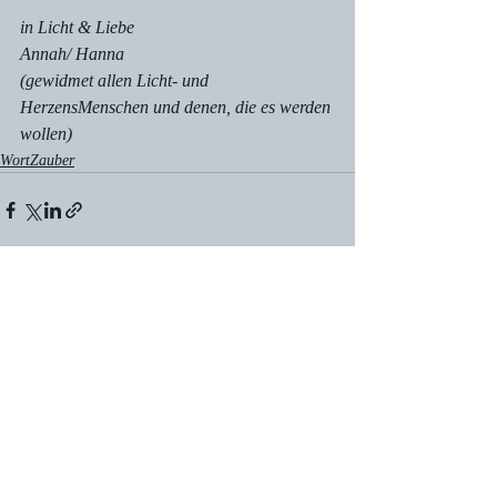
in Licht & Liebe 
Annah/ Hanna 
(gewidmet allen Licht- und 
HerzensMenschen und denen, die es werden 
wollen)
WortZauber
1 Kommentar
Kommentar verfassen...